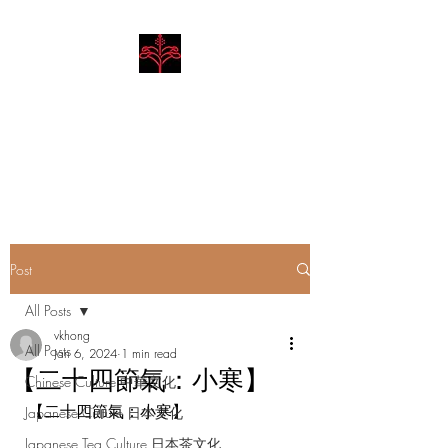
Hibiscus Academy
Language. Arts. Culture.
Philosophy
Post
All Posts
vkhong
All Posts
Jan 6, 2024
1 min read
【二十四節氣：小寒】
Chinese Culture 中華文化
【二十四節氣：小寒】
Japanese Culture 日本文化
Japanese Tea Culture 日本茶文化