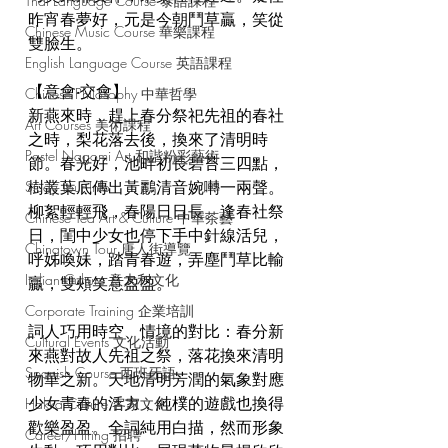
Thai Language Course 泰語課程
昨宵春夢好，元是今朝鬥草贏，笑從
Chinese Music Course 華樂課程
雙臉生。
English Language Course 英語課程
【意會‧交會】
Chinese Philosophy 中華哲學
新燕來時，趕上春分祭祀先祖的春社
Art Courses 美術課程
之時，梨花落去後，換來了清明時
Pastel Nagomi Art 和諧粉彩藝術
節。春光好，池畔初長碧苔三四點，
樹叢葉底傳出黃鸝清音婉囀一兩聲。
Study Tour Info
柳絮輕輕飛，春陽日日長。逢春社祭
Chinese Tea Art & Culture 中華茶藝
日，閨中少女也停下手中針線活兒，
Chinatown Tour 唐人街導覽
呼姊喚妹，踏青春遊，弄塵鬥草比輸
Italian Culture 意大利文化
贏，雙頰笑意盈盈。
Corporate Training 企業培訓
詞人巧用時空、情境的對比：春分新
Cultural Events 文化活動
來燕對故人先祖之祭，落花換來清明
Spanish Course 西班牙語
物華之新。天地清明芳潤的氣象對應
少女青春的活力，純樸的遊戲也換得
Hakka Culture 客家文化
歡樂盈盈。全詞純用白描，然而形象
Career/Hiring 招聘