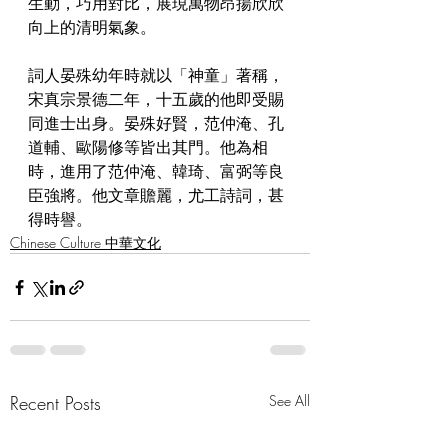
生動，巧用對比，展現萬物昂揚欣欣
向上的清明氣象。
詞人晏殊幼年時就以「神童」著稱，
宋真宗景德二年，十五歲的他即受賜
同進士出身。晏殊好賢，范仲淹、孔
道輔、歐陽修等皆出其門。他為相
時，進用了范仲淹、韓琦、富弼等良
臣強將。他文章贍麗，尤工詩詞，甚
得時譽。
Chinese Culture 中華文化
Recent Posts
See All