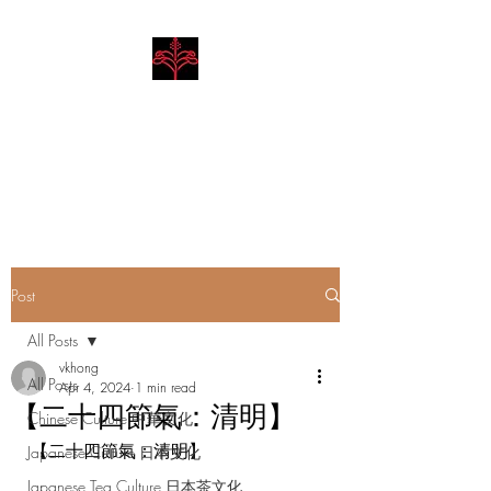
Hibiscus Academy
Language. Arts. Culture.
Philosophy
Post
All Posts
vkhong
All Posts
Apr 4, 2024
1 min read
【二十四節氣：清明】
Chinese Culture 中華文化
【二十四節氣：清明】
Japanese Culture 日本文化
Japanese Tea Culture 日本茶文化