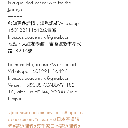
is a qualified lecturer with the title 
Jyunkyo.
=====
欲知更多詳情，請私訊或Whatsapp 
+60122111642或電郵 
hibiscus.academy.kl@gmail.com。
地點：大紅花學館，吉隆坡敦李孝式
路182-1A號
For more info, please PM or contact 
Whatsapp +60122111642/ 
hibiscus.academy.kl@gmail.com
Venue: HIBISCUS ACADEMY, 182-
1A, Jalan Tun HS Lee, 50000 Kuala 
Lumpur.
#japaneseteaceremonycourse
#japanes
eteaceremony
#urasenke
#日本茶道課
程
#茶道課程
#裏千家日本茶道課程
#