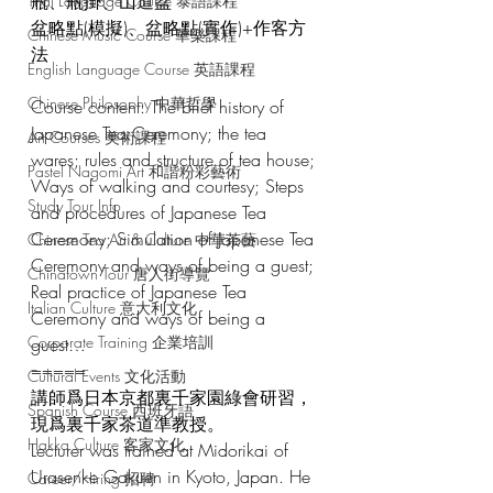
瓶、瓶掛、山道盆
Thai Language Course 泰語課程
盆略點(模擬)、盆略點(實作)+作客方
Chinese Music Course 華樂課程
法
English Language Course 英語課程
Chinese Philosophy 中華哲學
Course content: The brief history of 
Japanese Tea Ceremony; the tea 
Art Courses 美術課程
wares; rules and structure of tea house; 
Pastel Nagomi Art 和諧粉彩藝術
Ways of walking and courtesy; Steps 
Study Tour Info
and procedures of Japanese Tea 
Ceremony; Simulation of Japanese Tea 
Chinese Tea Art & Culture 中華茶藝
Ceremony and ways of being a guest; 
Chinatown Tour 唐人街導覽
Real practice of Japanese Tea 
Italian Culture 意大利文化
Ceremony and ways of being a 
Corporate Training 企業培訓
guest…
=====
Cultural Events 文化活動
講師爲日本京都裏千家園綠會研習，
Spanish Course 西班牙語
現爲裏千家茶道準教授。
Hakka Culture 客家文化
Lecturer was trained at Midorikai of 
Urasenke Gakuen in Kyoto, Japan. He 
Career/Hiring 招聘