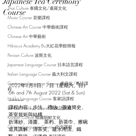
Japanese Tea Ceremony
Thai Culture 泰國文化/暹羅文化
Course
Music Course 音樂課程
Chinese Art Course 中華藝術課程
Chinese Art 中華藝術
Hibiscus Academy Bu大紅花學館簡報
Persian Culture 波斯文化
Japanese Language Course 日本語言課程
Italian Language Course 義大利文課程
Cantonese Language Course 廣府化/粵語課
2022年8月6日、7日（星期六、日）
程
6th and 7th August 2022 (Sat & Sun)
Hakka Language Course 客家語課程
=====
課程內容：步法、禮法、茶道簡史、
Bahasa Melayu Course 馬來語課程
茶室規矩與結構
Korean Culture 韓國朝鮮文化
折薄紗、清棗、 茶杓、折茶巾、擦碗
Chinese Language Course 中文課程
道具講解、清茶笑、建水用法、鐵