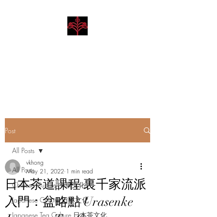
Hibiscus Academy
Language. Arts. Culture.
Philosophy
Post
All Posts
vkhong
All Posts
May 21, 2022
1 min read
日本茶道課程 裏千家流派
Chinese Culture 中華文化
入門：盆略點 Urasenke
Japanese Culture 日本文化
Japanese Tea Culture 日本茶文化