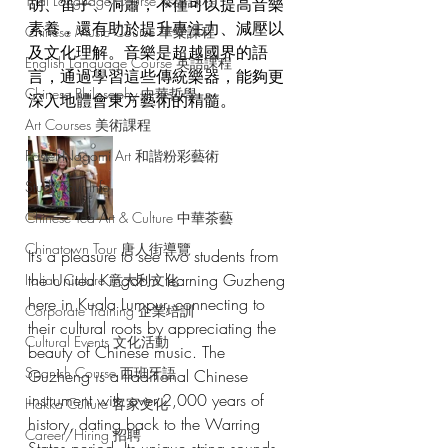
Thai Language Course 泰語課程
胡、笛子、洞簫，不僅可以提高音樂
素養，還有助於提升專注力、減壓以
Chinese Music Course 華樂課程
及文化理解。音樂是超越國界的語
English Language Course 英語課程
言，通過學習這些傳統樂器，能夠更
Chinese Philosophy 中華哲學
深入地體會東方藝術的精髓。
Art Courses 美術課程
Pastel Nagomi Art 和諧粉彩藝術
Study Tour Info
Chinese Tea Art & Culture 中華茶藝
Chinatown Tour 唐人街導覽
It’s a pleasure to see two students from 
the United Kingdom learning Guzheng 
Italian Culture 意大利文化
here in Kuala Lumpur, connecting to 
Corporate Training 企業培訓
their cultural roots by appreciating the 
Cultural Events 文化活動
beauty of Chinese music. The 
Spanish Course 西班牙語
Guzheng is a traditional Chinese 
instrument with over 2,000 years of 
Hakka Culture 客家文化
history, dating back to the Warring 
Career/Hiring 招聘