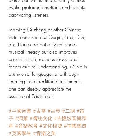
States period. Its unique string sounds 
evoke profound emotions and beauty, 
captivating listeners.
Learning Guzheng or other Chinese 
instruments such as Guqin, Erhu, Dizi, 
and Dongxiao not only enhances 
musical literacy but also improves 
concentration, reduces stress, and 
fosters cultural understanding. Music is 
a universal language, and through 
learning these traditional instruments, 
one can deeply appreciate the 
essence of Eastern art.
#中國音樂
#古箏
#古琴
#二胡
#笛
子
#洞簫
#傳統文化
#吉隆坡音樂課
程
#音樂教育
#文化根源
#中國樂器
#英國學生
#音樂之美