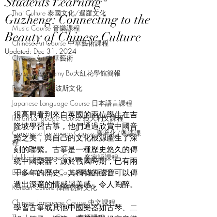
Students Learning
Thai Culture 泰國文化/暹羅文化
Guzheng: Connecting to the
Music Course 音樂課程
Beauty of Chinese Culture
Chinese Art Course 中華藝術課程
Updated:
Dec 31, 2024
Chinese Art 中華藝術
Hibiscus Academy Bu大紅花學館簡報
Persian Culture 波斯文化
Japanese Language Course 日本語言課程
很高興看到來自英國的兩位學生在吉
Italian Language Course 義大利文課程
隆坡學習古箏，他們通過欣賞中國音
Cantonese Language Course 廣府化/粵語課
樂之美，與自己的文化根源產生了深
程
刻的聯繫。古箏是一種歷史悠久的傳
Hakka Language Course 客家語課程
統中國樂器，源於戰國時期，已有兩
千多年的歷史。其獨特的弦音可以傳
Bahasa Melayu Course 馬來語課程
遞出深邃的情感與美感，令人陶醉。
Korean Culture 韓國朝鮮文化
Chinese Language Course 中文課程
學習古箏或其他中國樂器如古琴、二