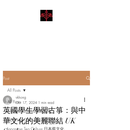
Hibiscus Academy
Language. Arts. Culture.
Philosophy
Post
All Posts
vkhong
All Posts
Oct 17, 2024
1 min read
英國學生學習古箏：與中
Chinese Culture 中華文化
華文化的美麗聯結 UK
Japanese Culture 日本文化
Japanese Tea Culture 日本茶文化