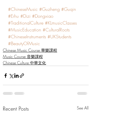
#ChineseMusic
#Guzheng
#Guqin
#Erhu
#Dizi
#Dongxiao
#TraditionalCulture
#KLmusicClasses
#MusicEducation
#CulturalRoots
#ChineseInstruments
#UKStudents
#BeautyOfMusic
Chinese Music Course 華樂課程
Music Course 音樂課程
Chinese Culture 中華文化
Recent Posts
See All