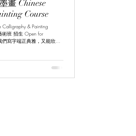
inting Course
Philosophy 中華哲學
en for
即能讓我們寫字端正典雅，又能欣賞
陶冶性情，修身養性，培養文
ture 意大利文化
語