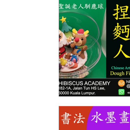
Thai Culture 泰國文化/暹
Chinese Art 中華藝術
H
Japanese Language Cou
Cantonese Language Co
Bahasa Melayu Course 
Chinese Language Cours