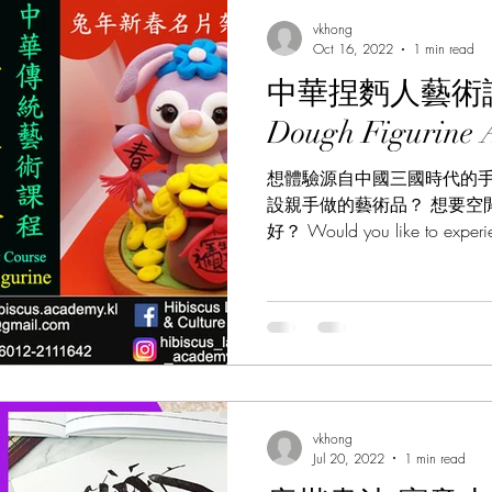
羅文化
Music Course 音樂課程
Chinese Art Cou
vkhong
Oct 16, 2022
1 min read
中華捏麪人藝術課程 Chi
ibiscus Academy Bu大紅花學館簡報
Persian Cultur
Dough Figurine A
想體驗源自中國三國時代的手
rse 日本語言課程
Italian Language Course 義大利文課程
設親手做的藝術品？ 想要空
好？ Would you like to experi
Chinese traditional handicraft?
urse 廣府化/粵語課程
Hakka Language Course 客家語
馬來語課程
Korean Culture 韓國朝鮮文化
vkhong
e 中文課程
Thai Language Course 泰語課程
Jul 20, 2022
1 min read