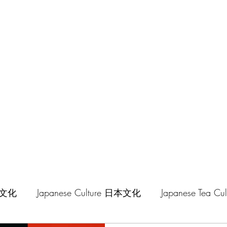
hilosophy
中華文化
Japanese Culture 日本文化
Japanese Tea 