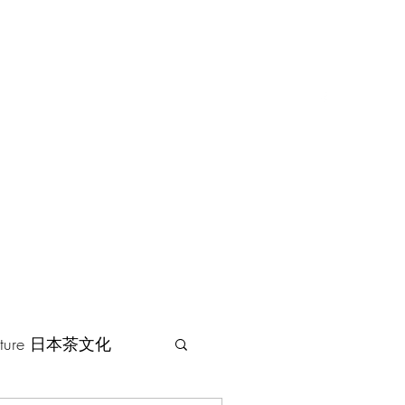
Home
Language
Study Tour
More
Culture 日本茶文化