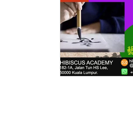
Chinese Music Course 華
Art Courses 美術課程
Pa
Chinese Tea Art & Cultur
Corporate Training 企業培訓
Hakka Culture 客家文化