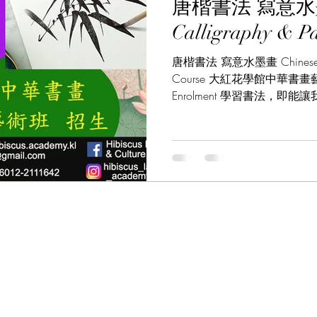
唐楷書法 寫意水墨畫 Chinese
Calligraphy & Pa
樂課程
English Language Course 英語課程
Chinese 
唐楷書法 寫意水墨畫 Chinese Calligraphy & Painting
Course 大紅花學館中華書畫藝術班 招生 Op
stel Nagomi Art 和諧粉彩藝術
Study Tour Info
Enrolment 學習書法，
中華書法的博大精深，進而
雅情操。學...
e 中華茶藝
Chinatown Tour 唐人街導覽
Italian Cul
Cultural Events 文化活動
Spanish Course 西班牙