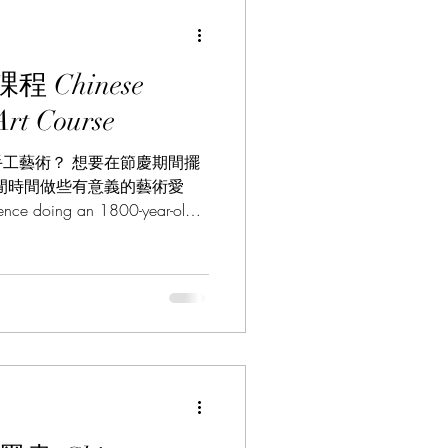
rse 中華藝術課程
nese
e 波斯文化
rt Course
工藝術？ 想要在節慶期間擺
閒時間做些有意義的藝術愛
ence doing an 1800-year-old
...
課程