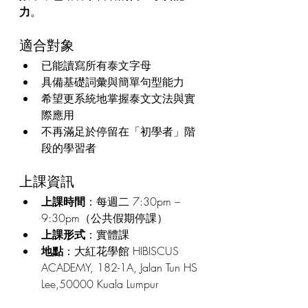
力
。
適合對象
已能讀寫所有泰文字母
具備基礎詞彙與簡單句型能力
希望更系統地掌握泰文文法與實
際應用
不再滿足於停留在「初學者」階
段的學習者
上課資訊
上課時間
：每週二 7:30pm – 
9:30pm（公共假期停課）
上課形式
：實體課
地點
：大紅花學館 HIBISCUS 
ACADEMY, 182-1A, Jalan Tun HS 
Lee,50000 Kuala Lumpur