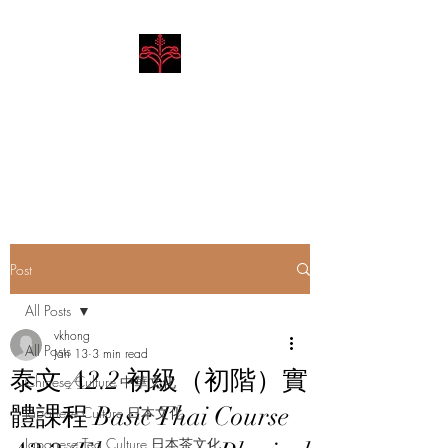
Hibiscus Academy
Language. Arts. Culture.
Philosophy
Post
All Posts
vkhong
All Posts
Jan 13
3 min read
泰文 A2.2 初級（初階）實
Chinese Culture 中華文化
體課程 Basic Thai Course
Japanese Culture 日本文化
Japanese Tea Culture 日本茶文化