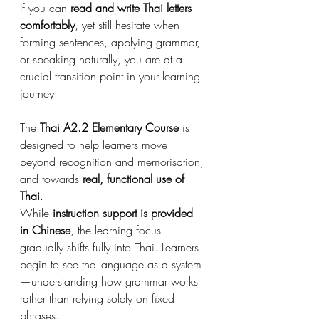
If you can 
read and write Thai letters 
comfortably
, yet still hesitate when 
forming sentences, applying grammar, 
or speaking naturally, you are at a 
crucial transition point in your learning 
journey.
The 
Thai A2.2 Elementary Course
 is 
designed to help learners move 
beyond recognition and memorisation, 
and towards 
real, functional use of 
Thai
.
While 
instruction support is provided 
in Chinese
, the learning focus 
gradually shifts fully into Thai. Learners 
begin to see the language as a system
—understanding how grammar works 
rather than relying solely on fixed 
phrases.