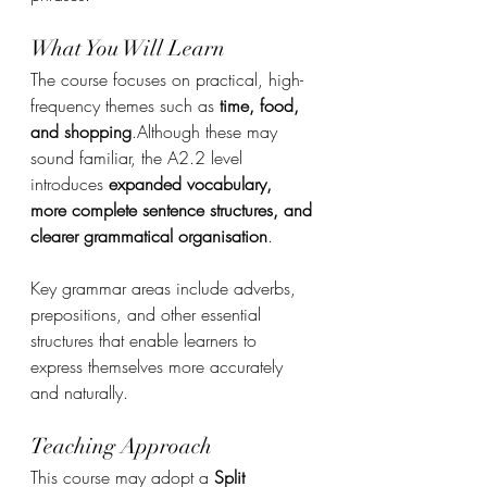
What You Will Learn
The course focuses on practical, high-
frequency themes such as 
time, food, 
and shopping
.Although these may 
sound familiar, the A2.2 level 
introduces 
expanded vocabulary, 
more complete sentence structures, and 
clearer grammatical organisation
.
Key grammar areas include adverbs, 
prepositions, and other essential 
structures that enable learners to 
express themselves more accurately 
and naturally.
Teaching Approach
This course may adopt a 
Split 