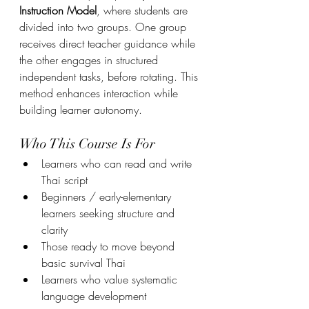
Instruction Model
, where students are 
divided into two groups. One group 
receives direct teacher guidance while 
the other engages in structured 
independent tasks, before rotating. This 
method enhances interaction while 
building learner autonomy.
Who This Course Is For
Learners who can read and write 
Thai script
Beginners / early-elementary 
learners seeking structure and 
clarity
Those ready to move beyond 
basic survival Thai
Learners who value systematic 
language development