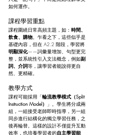
如何運作。
課程學習重點
課程圍繞日常高頻主題，如：
時間、
飲食、購物
。乍看之下，這些似乎是
基礎內容，但在 A2.2 階段，學習將
明顯深化
——詞彙量增加、句型更完
整，並系統性引入文法概念，例如
副
詞、介詞
等，讓學習者能說得更自
然、更精確。
教學方式
課程可能採用「
輪流教學模式（Split 
Instruction Model）
」。學生將分成兩
組，一組接受老師即時指導，另一組
同步進行結構化的獨立學習任務，之
後再輪替。這樣的設計不僅提升互動
效率，也培養學習者的
自主學習能