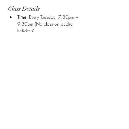
Class Details
Time
: Every Tuesday, 7:30pm – 
9:30pm (No class on public 
holidays)
Mode
: Physical classroom
Venue
:HIBISCUS ACADEMY, 182-
1A, Jalan Tun HS Lee,50000 
Kuala Lumpur
Other Available Options
One-to-one classes (physical or 
online)
Corporate Thai training
Tailor-made syllabi for specific 
needs
📩 
Contact