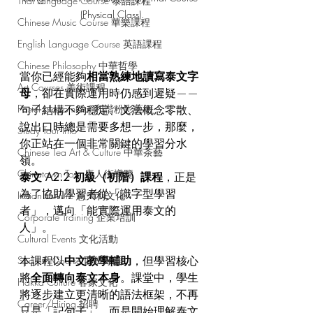
Thai Language Course 泰語課程
(Physical Class).
Chinese Music Course 華樂課程
English Language Course 英語課程
Chinese Philosophy 中華哲學
當你已經能夠
相當熟練地讀寫泰文字
Art Courses 美術課程
母
，卻在實際運用時仍感到遲疑——
Pastel Nagomi Art 和諧粉彩藝術
句子結構不夠穩定、文法概念零散、
說出口時總是需要多想一步，那麼，
Study Tour Info
你正站在一個非常關鍵的學習分水
Chinese Tea Art & Culture 中華茶藝
嶺。
Chinatown Tour 唐人街導覽
泰文 A2.2 初級（初階）課程
，正是
為了協助學習者從「識字型學習
Italian Culture 意大利文化
者」，邁向「能實際運用泰文的
Corporate Training 企業培訓
人」。
Cultural Events 文化活動
本課程以
中文教學輔助
，但學習核心
Spanish Course 西班牙語
將
全面轉向泰文本身
。課堂中，學生
Hakka Culture 客家文化
將逐步建立更清晰的語法框架，不再
Career/Hiring 招聘
只是「記句子」，而是開始理解泰文