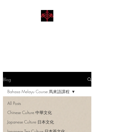
Hibiscus Academy
Language. Arts. Culture.
Philosophy
Blog
Bahasa Melayu Course 馬來語課程
All Posts
Chinese Culture 中華文化
Japanese Culture 日本文化
Japanese Tea Culture 日本茶文化