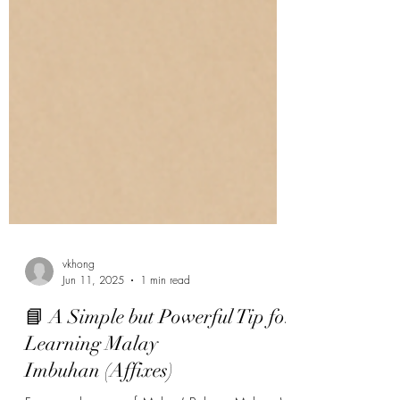
vkhong
Jun 11, 2025
1 min read
📘 A Simple but Powerful Tip for
Learning Malay