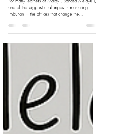
Imbuhan (Affixes)
For many learners of Malay ( Bahasa Melayu ),
one of the biggest challenges is mastering
imbuhan —the affixes that change the
meaning,...