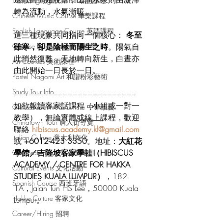
Thai Language Course 泰語課程
轉為流動，水氣漸暖。
Chinese Music Course 華樂課程
English Language Course 英語課程
這三種現象共同指向一個核心： 
冬至
Chinese Philosophy 中華哲學
雖寒，卻是陰極而陽生之時
。陽氣自
此悄然復甦，天地轉向新生，白晝亦
Art Courses 美術課程
由此開始一日長於一日。
Pastel Nagomi Art 和諧粉彩藝術
Study Tour Info
=========================
如欲報讀客家話課程（小組或一對一
Chinese Tea Art & Culture 中華茶藝
教學），無論實體或線上課程，歡迎
Chinatown Tour 唐人街導覽
聯絡 
hibiscus.academy.kl@gmail.com
Italian Culture 意大利文化
或 
+6012-423 3350
。地址：
大紅花
學館／吉隆坡客家學社（HIBISCUS 
Corporate Training 企業培訓
ACADEMY / CENTRE FOR HAKKA 
Cultural Events 文化活動
STUDIES KUALA LUMPUR）
，182-
Spanish Course 西班牙語
1A，Jalan Tun HS Lee，50000 Kuala 
Hakka Culture 客家文化
Lumpur。
Career/Hiring 招聘