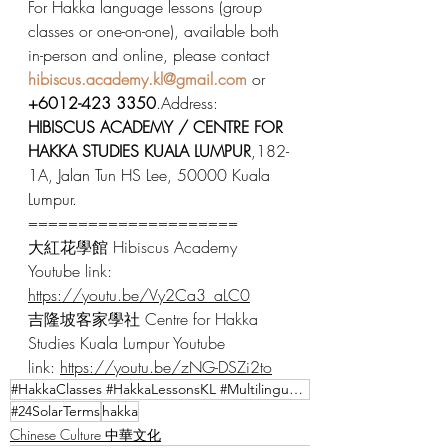
For Hakka language lessons (group 
classes or one-on-one), available both 
in-person and online, please contact 
hibiscus.academy.kl@gmail.com
 or 
+6012-423 3350
.Address: 
HIBISCUS ACADEMY / CENTRE FOR 
HAKKA STUDIES KUALA LUMPUR
,182-
1A, Jalan Tun HS Lee, 50000 Kuala 
Lumpur.
=====================
大紅花學館 Hibiscus Academy 
Youtube link: 
https://youtu.be/Vy2Ca3_aLC0
吉隆坡客家學社 Centre for Hakka 
Studies Kuala Lumpur Youtube 
link: 
https://youtu.be/zNG-DSZi2to
#HakkaClasses #HakkaLessonsKL #MultilingualSkills #CulturalPreservation #MalaysiaHakka
#24SolarTerms
hakka
Chinese Culture 中華文化