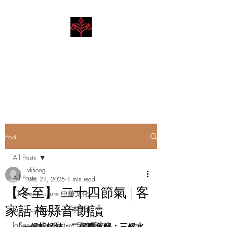
Hibiscus Academy
Language. Arts. Culture.
Philosophy
Post
All Posts
vkhong
All Posts
Dec 21, 2025
1 min read
【冬至】 二十四節氣 | 客
Chinese Culture 中華文化
家話 梅縣音 朗讀
Japanese Culture 日本文化
Japanese Tea Culture 日本茶文化
「一候蚯蚓結；二候麋角解；三候水