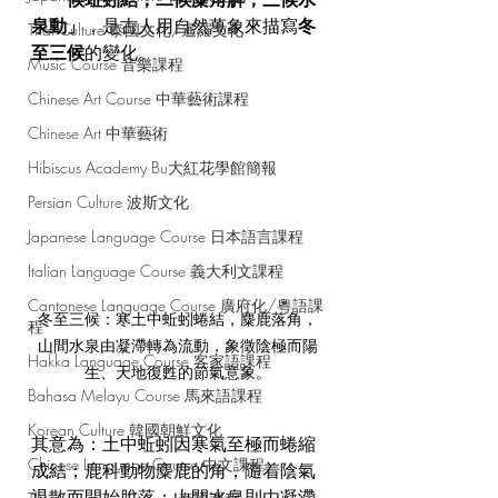
泉動」
，是古人用自然萬象來描寫
冬
Thai Culture 泰國文化/暹羅文化
至三候
的變化。
Music Course 音樂課程
Chinese Art Course 中華藝術課程
Chinese Art 中華藝術
Hibiscus Academy Bu大紅花學館簡報
Persian Culture 波斯文化
Japanese Language Course 日本語言課程
Italian Language Course 義大利文課程
Cantonese Language Course 廣府化/粵語課
冬至三候：寒土中蚯蚓蜷結，麋鹿落角，
程
山間水泉由凝滯轉為流動，象徵陰極而陽
Hakka Language Course 客家語課程
生、天地復甦的節氣意象。
Bahasa Melayu Course 馬來語課程
Korean Culture 韓國朝鮮文化
其意為：土中蚯蚓因寒氣至極而蜷縮
Chinese Language Course 中文課程
成結；鹿科動物麋鹿的角，隨着陰氣
退散而開始脫落；山間水泉則由凝滯