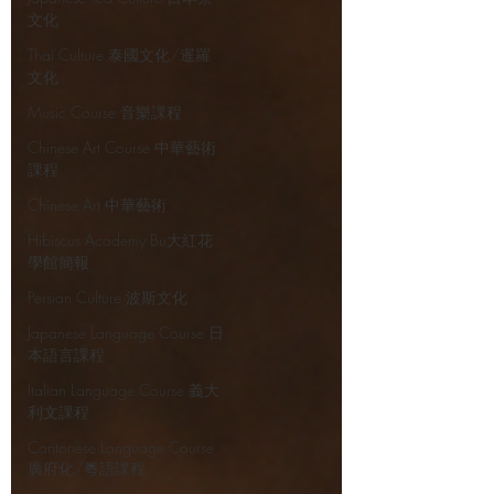
文化
Thai Culture 泰國文化/暹羅
文化
Music Course 音樂課程
Chinese Art Course 中華藝術
課程
Chinese Art 中華藝術
Hibiscus Academy Bu大紅花
學館簡報
Persian Culture 波斯文化
Japanese Language Course 日
本語言課程
Italian Language Course 義大
利文課程
Cantonese Language Course
廣府化/粵語課程