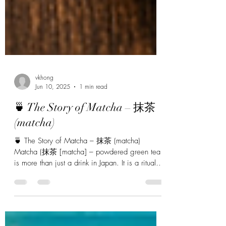
vkhong
Jun 10, 2025
1 min read
🍵 The Story of Matcha – 抹茶
(matcha)
🍵 The Story of Matcha – 抹茶 (matcha)
Matcha (抹茶 [matcha] – powdered green tea )
is more than just a drink in Japan. It is a ritual,
a...