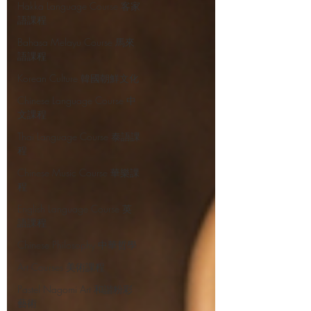
Hakka Language Course 客家
語課程
Bahasa Melayu Course 馬來
語課程
Korean Culture 韓國朝鮮文化
Chinese Language Course 中
文課程
Thai Language Course 泰語課
程
Chinese Music Course 華樂課
程
English Language Course 英
語課程
Chinese Philosophy 中華哲學
Art Courses 美術課程
Pastel Nagomi Art 和諧粉彩
藝術