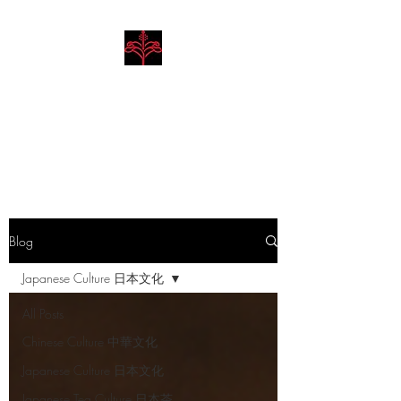
Hibiscus Academy
Language. Arts. Culture.
Philosophy
Blog
Japanese Culture 日本文化
All Posts
Chinese Culture 中華文化
Japanese Culture 日本文化
Japanese Tea Culture 日本茶