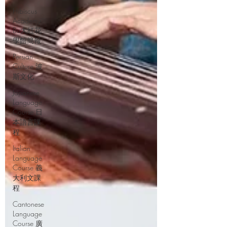
Hibiscus
Academy
Bu大紅花
學館簡報
Persian
Culture 波
斯文化
Japanese
Language
Course 日
本語言課
程
Italian
Language
Course 義
大利文課
程
Cantonese
Language
Course 廣