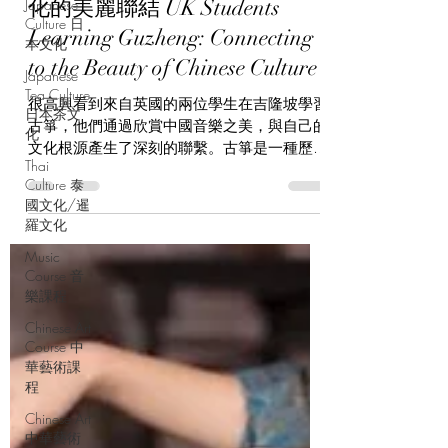
化的美麗聯結 UK Students
Japanese
Culture 日
Learning Guzheng: Connecting
本文化
to the Beauty of Chinese Culture
Japanese
Tea Culture
很高興看到來自英國的兩位學生在吉隆坡學習
日本茶文
古箏，他們通過欣賞中國音樂之美，與自己的
化
文化根源產生了深刻的聯繫。古箏是一種歷史
Thai
悠久的傳統中國樂器，源於戰國時期，已有兩
Culture 泰
千多年的歷史。其獨特的弦音可以傳遞出深邃
國文化/暹
的情感與美感，令人陶醉。...
羅文化
Music
Course 音
樂課程
Chinese Art
Course 中
華藝術課
程
Chinese Art
中華藝術