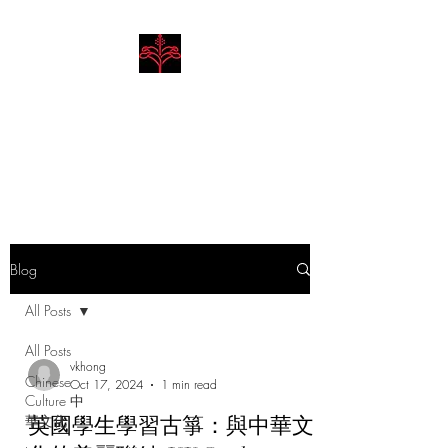
Hibiscus Academy
Language. Arts. Culture.
Philosophy
Blog
All Posts
All Posts
vkhong
Chinese
Oct 17, 2024
1 min read
Culture 中
華文化
英國學生學習古箏：與中華文