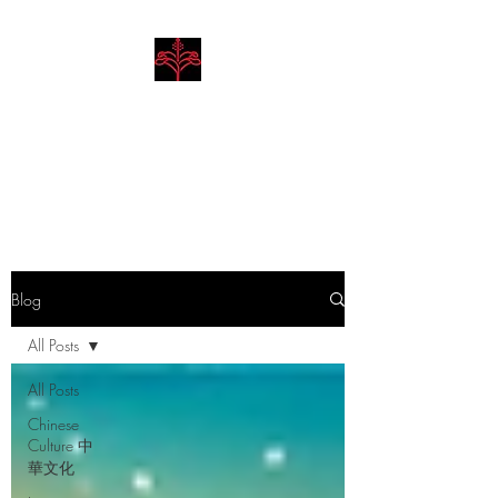
Hibiscus Academy
Language. Arts. Culture.
Philosophy
Blog
All Posts
All Posts
Chinese
Culture 中
華文化