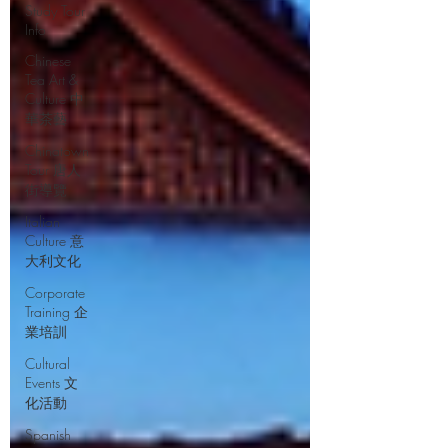
Study Tour
Info
Chinese
Tea Art &
Culture 中
華茶藝
Chinatown
Tour 唐人
街導覽
Italian
Culture 意
大利文化
Corporate
Training 企
業培訓
Cultural
Events 文
化活動
Spanish