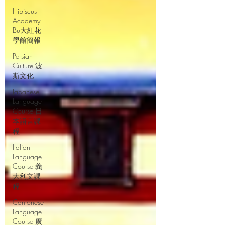
Hibiscus
Academy
Bu大紅花
學館簡報
Persian
Culture 波
斯文化
Japanese
Language
Course 日
本語言課
程
Italian
Language
Course 義
大利文課
程
Cantonese
Language
Course 廣