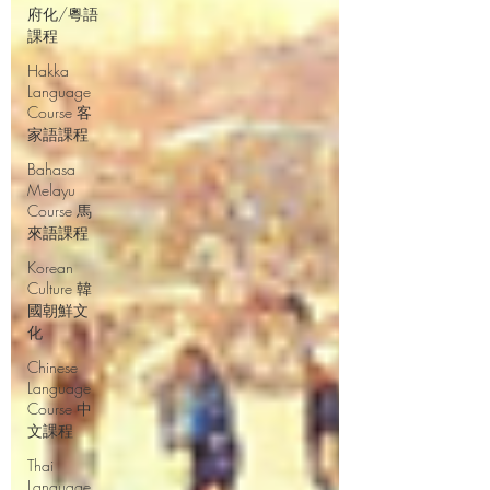
府化/粵語
課程
Hakka
Language
Course 客
家語課程
Bahasa
Melayu
Course 馬
來語課程
Korean
Culture 韓
國朝鮮文
化
Chinese
Language
Course 中
文課程
Thai
Language