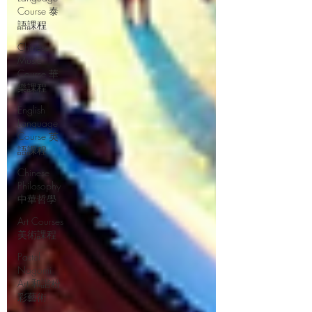
Course 泰
語課程
Chinese
Music
Course 華
樂課程
English
Language
Course 英
語課程
Chinese
Philosophy
中華哲學
Art Courses
美術課程
Pastel
Nagomi
Art 和諧粉
彩藝術