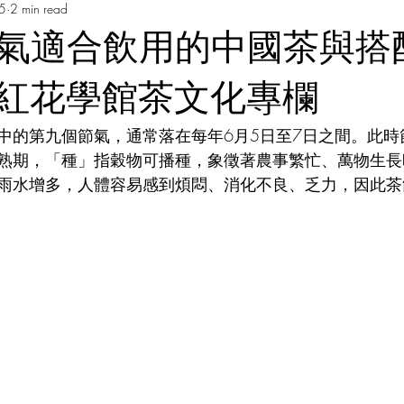
25
2 min read
Music Course 音樂課程
Chinese Art Course 中華藝術課程
Ch
節氣適合飲用的中國茶與搭
Persian Culture 波斯文化
Japanese Language Course 日本語
紅花學館茶文化專欄
中的第九個節氣，通常落在每年6月5日至7日之間。此時
程
Cantonese Language Course 廣府化/粵語課程
Hakka Lang
熟期，「種」指穀物可播種，象徵著農事繁忙、萬物生長
雨水增多，人體容易感到煩悶、消化不良、乏力，因此茶
Korean Culture 韓國朝鮮文化
Chinese Language Course 中文課
Chinese Music Course 華樂課程
English Language Course 英語課程
rt Courses 美術課程
Pastel Nagomi Art 和諧粉彩藝術
Study Tour