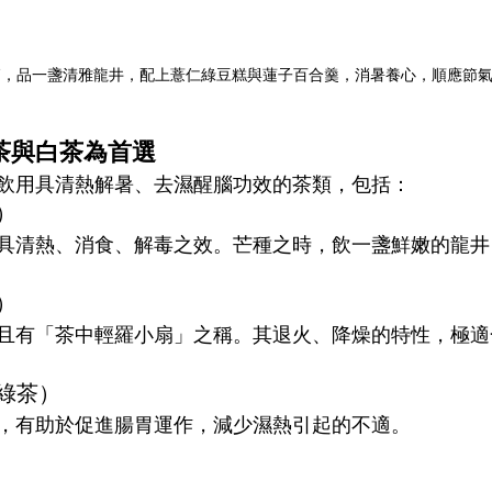
節，品一盞清雅龍井，配上薏仁綠豆糕與蓮子百合羹，消暑養心，順應節
茶與白茶為首選
飲用具清熱解暑、去濕醒腦功效的茶類，包括：
）
具清熱、消食、解毒之效。芒種之時，飲一盞鮮嫩的龍井
）
且有「茶中輕羅小扇」之稱。其退火、降燥的特性，極適
香綠茶）
，有助於促進腸胃運作，減少濕熱引起的不適。