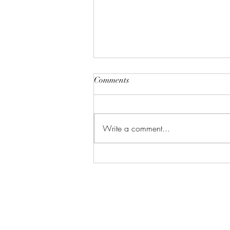
Comments
普洱茶全解
Write a comment...