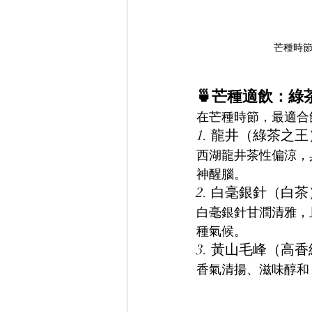
芒種時
🍵芒種適飲：綠
在芒種時節，最適合
1. 龍井（綠茶之王
西湖龍井茶性偏涼，
神醒腦。
2. 白毫銀針（白茶
白毫銀針甘潤清雅，
種氣候。
3. 黃山毛峰（高
香氣清揚、滋味醇和