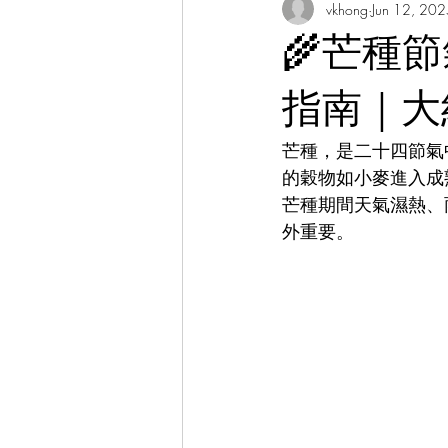
vkhong
Jun 12, 20
Thai Culture 泰國文化/暹羅文化
🌾芒種
Hibiscus Academy Bu大紅花學館簡報
指南｜大
芒種，是二十四節氣
Italian Language Course 義大利文課
的穀物如小麥進入成
芒種期間天氣濕熱、
外重要。
Bahasa Melayu Course 馬來語課程
Thai Language Course 泰語課程
Chinese Philosophy 中華哲學
A