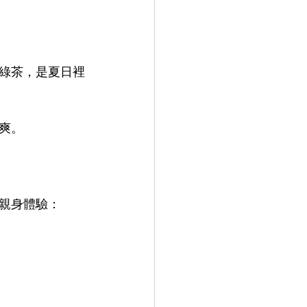
綠茶，是夏日裡
爽。
親身體驗：