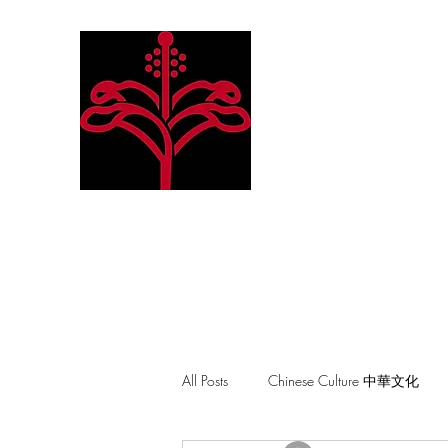
Hibiscus Academy
Language. Arts. Culture. P
All Posts
Chinese Culture 中華文化