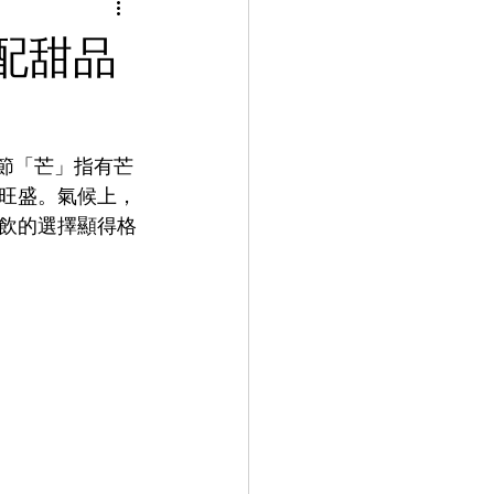
inese Art 中華藝術
配甜品
言課程
節「芒」指有芒
uage Course 客家語課程
旺盛。氣候上，
飲的選擇顯得格
程
 Info