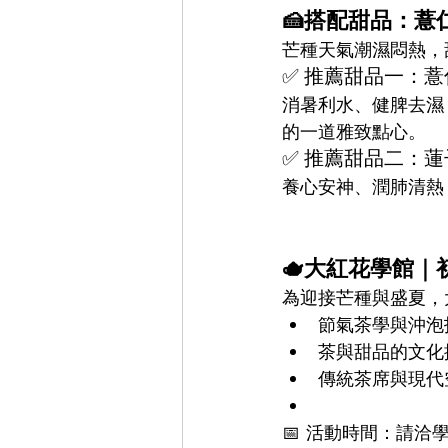
🍰搭配甜品：
芒種天氣潮濕悶熱，
✅ 推薦甜品一：
消暑利水、健脾去濕
的一道雅致點心。
✅ 推薦甜品二：
養心安神、潤肺清熱
🫖大紅花學館
為迎接芒種與盛夏，
節氣茶學與沖泡
茶與甜品的文化
傳統茶席與現代
📅 活動時間：請洽