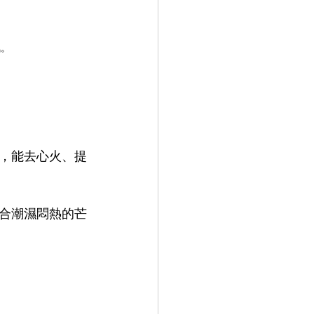
氣。
，能去心火、提
合潮濕悶熱的芒