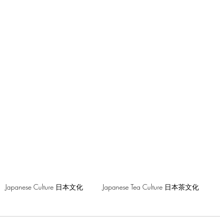
hilosophy
Japanese Culture 日本文化
Japanese Tea Culture 日本茶文化