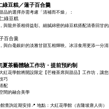
薏仁綠豆糕／蓮子百合羹
甜品的選擇亦需考慮「清補而不燥」：
薏仁綠豆糕
，與龍井茶相得益彰。細膩綿密的綠豆糕搭配清香回甘的
蓮子百合羹
，與白毫銀針的淡雅甘甜互相輝映。冰涼食用更添一分清
｜初夏茶藝體驗工作坊・提前預約制
大紅花學館將開設限定【芒種茶席與甜品】工作坊，讓您
技巧
搭配
空間的融合美學
學館查詢近期安排📍 地點：大紅花學館（吉隆坡唐人街）