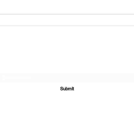
Hibiscus Academy
Subscribe Form
Submit
hibiscus.academy.kl@gmail.com
+60124233350