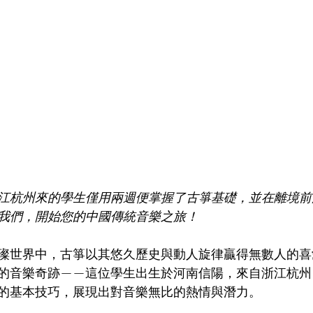
Chinatown Tour 唐人街導覽
Italian Culture 意大利文化
Cor
sh Course 西班牙語
Hakka Culture 客家文化
江杭州來的學生僅用兩週便掌握了古箏基礎，並在離境前
我們，開始您的中國傳統音樂之旅！
璨世界中，古箏以其悠久歷史與動人旋律贏得無數人的喜
的音樂奇跡——這位學生出生於河南信陽，來自浙江杭州
的基本技巧，展現出對音樂無比的熱情與潛力。