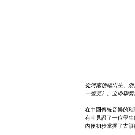
Chinese Tea Art & Culture 中華茶藝
Cultural Events 文化活動
Spani
從河南信陽出生、浙
一聲笑》。立即聯繫
在中國傳統音樂的璀
有幸見證了一位學生
內便初步掌握了古箏