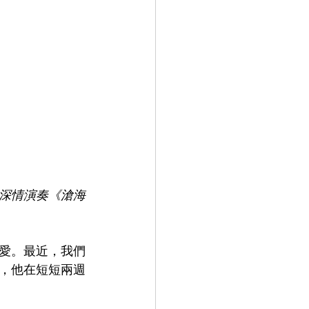
porate Training 企業培訓
深情演奏《滄海
愛。最近，我們
，他在短短兩週