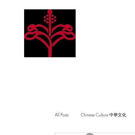
Hibiscus Academy
Language. Arts. Culture. P
All Posts
Chinese Culture 中華文化