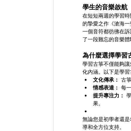
學生的音樂啟航
在短短兩週的學習時
的摯愛之作《滄海一
一個音符都彷彿在訴
了一段難忘的音樂體
為什麼選擇學習
學習古箏不僅能夠讓
化內涵。以下是學習
文化傳承：
 古
情感表達：
 每
提升專注力：
 
果。
無論您是初學者還是
導和全方位支持。