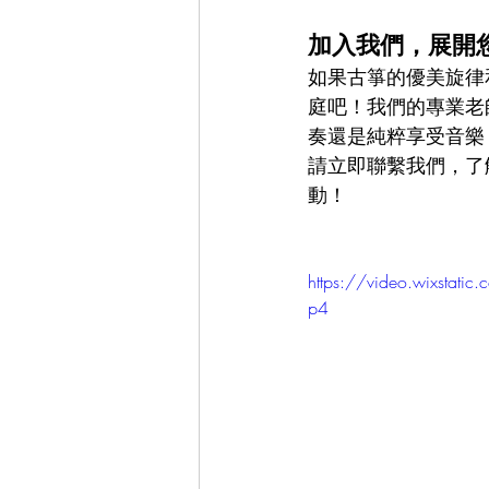
加入我們，展開
如果古箏的優美旋律
庭吧！我們的專業老
奏還是純粹享受音樂
請立即聯繫我們，了
動！
https://video.wixst
p4