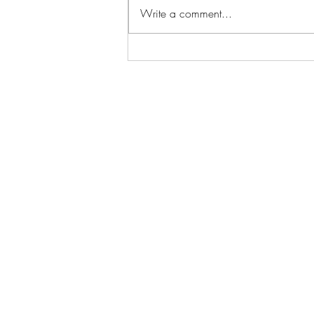
Write a comment...
Discover the Timeless Charm of
the Guzheng: A Student's
Inspiring Journey