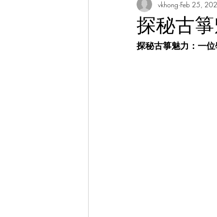
vkhong
Feb 25, 20
Thai Culture 泰國文化/暹羅文化
探秘古箏
探秘古箏魅力：一位
Hibiscus Academy Bu大紅花學館簡報
Italian Language Course 義大利文課
Bahasa Melayu Course 馬來語課程
Thai Language Course 泰語課程
Chinese Philosophy 中華哲學
A