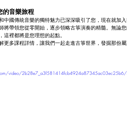
您的音樂旅程
和中國傳統音樂的獨特魅力已深深吸引了您，現在就加入
師將帶領您從零開始，逐步領略古箏演奏的精髓。無論您
，這裡都將是您理想的起點。
解更多課程詳情，讓我們一起走進古箏世界，發掘那份屬
atic.com/video/2b28e7_a3f581414fcb4924a87345ac03ec25b6