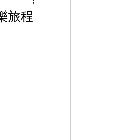
inese Art 中華藝術
樂旅程
言課程
uage Course 客家語課程
程
 Info