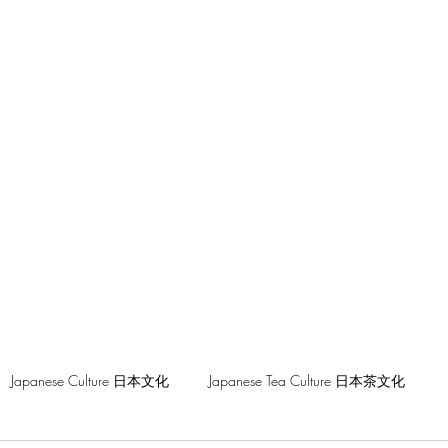
hilosophy
Japanese Culture 日本文化
Japanese Tea Culture 日本茶文化