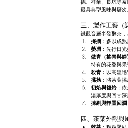
德、祥華、長坑等茶
最具典型風味與層次
三、製作工藝（
鐵觀音屬半發酵茶，
採摘
：多以成熟
萎凋
：先行日光
做青（搖青與靜
特有的花香與果
殺青
：以高溫迅
揉捻
：將茶葉揉
初焙與複焙
：依
湯厚度與回甘深
揀剔與靜置回潤
四、茶葉外觀與
乾茶
：顆粒緊結