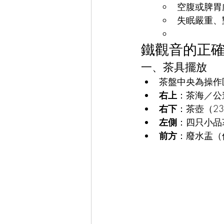
空腹或脾胃
失眠嚴重、
鐵觀音的正
一、茶具擺放
茶盤中央為操作
右上
：茶海／公
右下
：茶壺（230
左側
：四只小品
前方
：廢水盂（