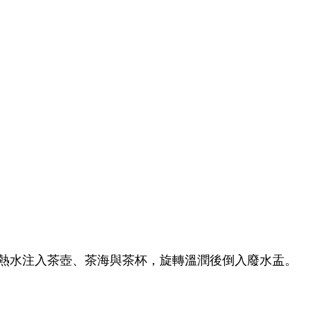
熱水注入茶壺、茶海與茶杯，旋轉溫潤後倒入廢水盂。