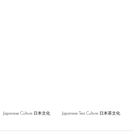
hilosophy
Japanese Culture 日本文化
Japanese Tea Culture 日本茶文化