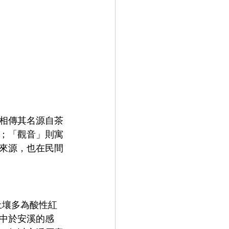
porate Training 企業培訓
相傳其名源自茶
；「觀音」則寓
來源，也在民間
土壤多為酸性紅
中於安溪的感