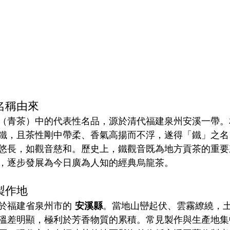
Chinatown Tour 唐人街導覽
Italian Culture 意大利文化
Cor
sh Course 西班牙語
Hakka Culture 客家文化
名稱由來
（青茶）中的代表性名品，源於清代福建泉州安溪一帶。
鐵，且茶性剛中帶柔、香氣高揚而不浮，遂得「鐵」之名
悠長，如觀音慈和。歷史上，鐵觀音既為地方貢茶的重要
，逐步發展為今日廣為人知的經典烏龍茶。
製作地
於福建省泉州市的 
安溪縣
。當地山巒起伏、雲霧繚繞，
溫差明顯，極利於芳香物質的累積。常見製作與生產地集