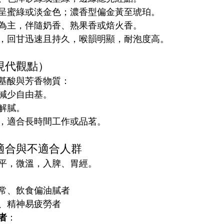
呈蜜綠或淡金色；濃香型偏金黃至琥珀。
為主，伴隨奶香、熟果香或焙火香。
，回甘迅速且持久，喉韻明顯，耐泡度高。
現代觀點）
基酸與芳香物質：
減少自由基。
解膩。
，適合長時間工作或品茗。
適合與不適合人群
平，微溫，入脾、胃經。
常、飲食偏油膩者
、精神易疲勞者
者
：