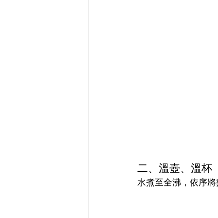
二、溫壺、溫杯
水煮至全沸，依序將