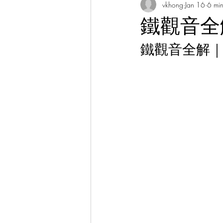
vkhong
Jan 16
6 min
Thai Culture 泰國文化/暹羅文化
鐵觀音全
Hibiscus Academy Bu大紅花學館簡報
鐵觀音全解
Italian Language Course 義大利文課
Bahasa Melayu Course 馬來語課程
Thai Language Course 泰語課程
Chinese Philosophy 中華哲學
A