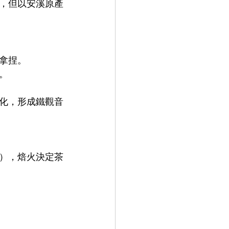
，但以安溪原產
拿捏。
。
化，形成鐵觀音
），焙火決定茶