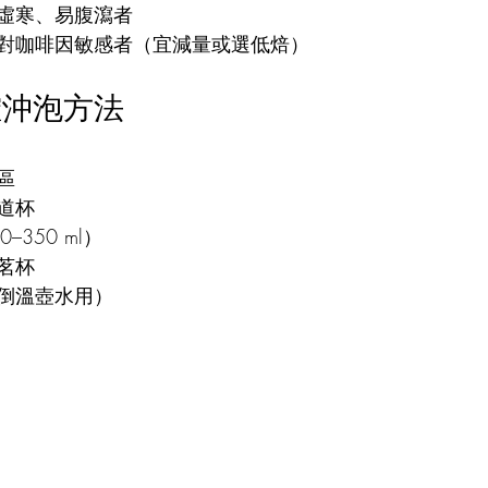
虛寒、易腹瀉者
對咖啡因敏感者（宜減量或選低焙）
確沖泡方法
區
道杯
–350 ml）
茗杯
倒溫壺水用）