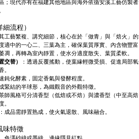
區；現代亦有在福建其他地區與海外依循安溪工藝仿製者
。
詳細流程）
其工藝繁複、講究細節，核心在於「做青」與「焙火」的
度適中的一心二、三葉為主，確保葉質厚實、內含物豐富
萎凋，再轉為室內靜置，使水分適度散失、葉質柔軟。
置交替）
：透過反覆搖動，使葉緣輕微受損、促進局部氧
香。
速鈍化酵素，固定香氣與發酵程度。
成緊結的半球形，為鐵觀音的外觀特徵。
茶師風格可分清香型（低焙或不焙）與濃香型（中至高焙
度。
：成品需靜置熟成，使火氣退散、風味融合。
風味特徵
、色澤砂綠或墨綠，邊緣隱見紅點。