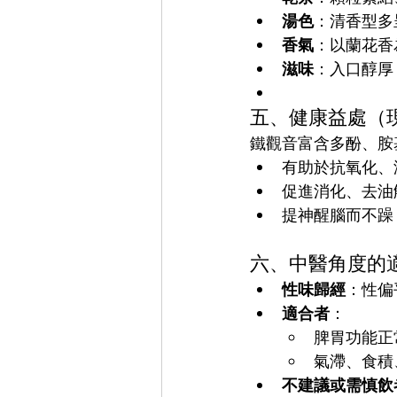
湯色
：清香型多
香氣
：以蘭花香
滋味
：入口醇厚
五、健康益處（
鐵觀音富含多酚、胺
有助於抗氧化、
促進消化、去油
提神醒腦而不躁
六、中醫角度的
性味歸經
：性偏
適合者
：
脾胃功能正
氣滯、食積
不建議或需慎飲