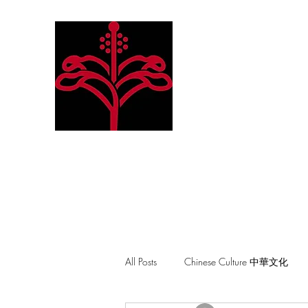
Hibiscus Academy
Language. Arts. Culture. P
All Posts
Chinese Culture 中華文化