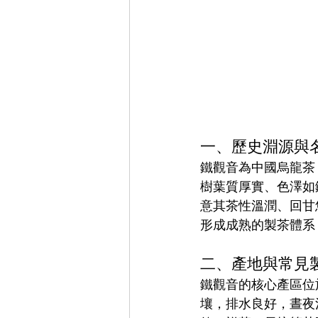
Chinese Tea Art & Culture 中華茶藝
Cultural Events 文化活動
Spani
一、歷史淵源與
鐵觀音為中國烏龍茶
樹葉質厚實、色澤如
意其茶性溫潤、回甘
形成成熟的製茶體系
二、產地與常見
鐵觀音的核心產區位
壤，排水良好，晝夜