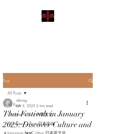
Hibiscus Academy
Language. Arts. Culture.
Philosophy
Post
All Posts
vkhong
All Posts
Jan 3, 2025
2 min read
Thai Festivals in January
Chinese Culture 中華文化
2025: Discover Culture and
Japanese Culture 日本文化
Japanese Tea Culture 日本茶文化