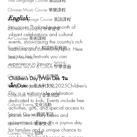
Thai Language Course 泰語課程
Chinese Music Course 華樂課程
English:
English Language Course 英語課程
January in Thailand is a month of 
Chinese Philosophy 中華哲學
vibrant celebrations and cultural 
Art Courses 美術課程
events, showcasing the country’s rich 
Pastel Nagomi Art 和諧粉彩藝術
traditions and community spirit. Here 
are two key festivals you can 
Study Tour Info
experience in January 2025:
Chinese Tea Art & Culture 中華茶藝
Chinatown Tour 唐人街導覽
Children’s Day (Wan Dek วัน
เด็ก)Date:
 January 11, 2025Children’s 
Italian Culture 意大利文化
Day is a nationwide celebration 
Corporate Training 企業培訓
dedicated to kids. Events include free 
Cultural Events 文化活動
activities, gifts, and special access to 
Spanish Course 西班牙語
places like military bases and 
government offices. It’s a joyous day 
Hakka Culture 客家文化
for families and a unique chance to 
Career/Hiring 招聘
see how Thailand honors its younger 