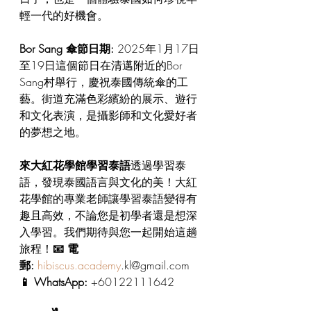
輕一代的好機會。
Bor Sang 傘節日期:
 2025年1月17日
至19日這個節日在清邁附近的Bor 
Sang村舉行，慶祝泰國傳統傘的工
藝。街道充滿色彩繽紛的展示、遊行
和文化表演，是攝影師和文化愛好者
的夢想之地。
來大紅花學館學習泰語
透過學習泰
語，發現泰國語言與文化的美！大紅
花學館的專業老師讓學習泰語變得有
趣且高效，不論您是初學者還是想深
入學習。我們期待與您一起開始這趟
旅程！
📧 電
郵:
hibiscus.academy
.kl@gmail.com
📱 WhatsApp:
 +60122111642