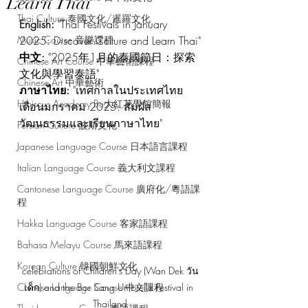
Learn Thai
Thai Culture 泰國文化/暹羅文化
English:
 "Thai Festivals in January 
Music Course 音樂課程
2025: Discover Culture and Learn Thai"
中文:
 "2025年1月的泰國節日：探索
Chinese Art Course 中華藝術課程
文化與學習泰語"
Chinese Art 中華藝術
ภาษาไทย:
 "เทศกาลในประเทศไทย
Hibiscus Academy Bu大紅花學館簡報
เดือนมกราคม 2025: สัมผัส
วัฒนธรรมและเรียนภาษาไทย"
Persian Culture 波斯文化
Japanese Language Course 日本語言課程
Italian Language Course 義大利文課程
Cantonese Language Course 廣府化/粵語課
程
Hakka Language Course 客家語課程
Bahasa Melayu Course 馬來語課程
Korean Culture 韓國朝鮮文化
celebrations of Children’s Day (Wan Dek วัน
เด็ก) and the Bor Sang Umbrella Festival in 
Chinese Language Course 中文課程
Thailand