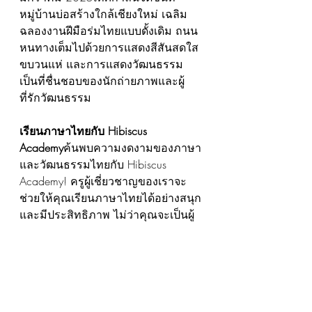
หมู่บ้านบ่อสร้างใกล้เชียงใหม่ เฉลิม
ฉลองงานฝีมือร่มไทยแบบดั้งเดิม ถนน
หนทางเต็มไปด้วยการแสดงสีสันสดใส 
ขบวนแห่ และการแสดงวัฒนธรรม 
เป็นที่ชื่นชอบของนักถ่ายภาพและผู้
ที่รักวัฒนธรรม
เรียนภาษาไทยกับ Hibiscus 
Academy
ค้นพบความงดงามของภาษา
และวัฒนธรรมไทยกับ Hibiscus 
Academy! ครูผู้เชี่ยวชาญของเราจะ
ช่วยให้คุณเรียนภาษาไทยได้อย่างสนุก
และมีประสิทธิภาพ ไม่ว่าคุณจะเป็นผู้
เริ่มต้นหรือผู้เรียนที่ต้องการพัฒนา
ทักษะ เราพร้อมที่จะเดินทางไปพร้อม
กับคุณ!
📧 
อีเมล:
hibiscus.academy
.kl@gmail.co
m
📱 WhatsApp:
 +60122111642