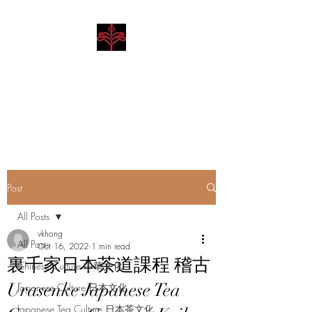
Hibiscus Academy
Language. Arts. Culture.
Philosophy
Post
All Posts
vkhong
All Posts
Oct 16, 2022
1 min read
裏千家日本茶道課程 稽古
Chinese Culture 中華文化
Urasenke Japanese Tea
Japanese Culture 日本文化
Japanese Tea Culture 日本茶文化