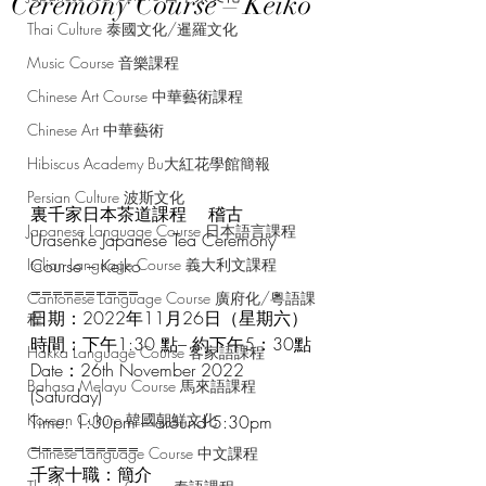
Ceremony Course – Keiko
Thai Culture 泰國文化/暹羅文化
Music Course 音樂課程
Chinese Art Course 中華藝術課程
Chinese Art 中華藝術
Hibiscus Academy Bu大紅花學館簡報
Persian Culture 波斯文化
裏千家日本茶道課程    稽古 
Japanese Language Course 日本語言課程
Urasenke Japanese Tea Ceremony 
Italian Language Course 義大利文課程
Course – Keiko 
==========
Cantonese Language Course 廣府化/粵語課
日期：2022年11月26日（星期六）
程
時間：下午1:30 點– 約下午5：30點
Hakka Language Course 客家語課程
Date：26th November 2022 
Bahasa Melayu Course 馬來語課程
(Saturday)
Korean Culture 韓國朝鮮文化
Time: 1:30pm – around 5:30pm
==========
Chinese Language Course 中文課程
千家十職：簡介