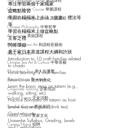
Thai Language Course 泰語課程
專注學習兩個千家職家
Chinese Music Course 華樂課程
盆略點複習
學習在榻榻米上步法、坐姿、禮法等
English Language Course 英語課程
等
Chinese Philosophy 中華哲學
學習在榻榻米上做盆略點
Art Courses 美術課程
主客之禮
Pastel Nagomi Art 和諧粉彩藝術
問答環節
裏千家日本茶道課程大綱和許狀
Study Tour Info
Introduction to 10 craft families related 
Chinese Tea Art & Culture 中華茶藝
to chado
Chinatown Tour 唐人街導覽
Focus learning: 2 craft families
Revision on Bonryaku
Italian Culture 意大利文化
Learn the basic steps on tatami (e.g., 
Corporate Training 企業培訓
walking, sitting, etc)
Cultural Events 文化活動
Practice Bonryaku on tatami as host 
(make tea) and guest (drink tea)
Spanish Course 西班牙語
Guest etiquette
Hakka Culture 客家文化
Urasenke Syllabus, Grading, Levels 
Career/Hiring 招聘
and Certifications