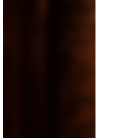
王」可指該類茶中品質最頂尖、評比得冠者；
然而在 馬來西亞與東南亞華人茶市 ，「茶
王」一詞 高度穩定地指向高端、精製的鐵觀
音 ，通常代表： 原料嚴選（嫩葉、勻整） 做
工細緻（反覆搖青、焙火精準） 香氣層次完
整、耐泡度高 口感圓潤、回甘持久 因此，
「茶王（鐵觀音）」在本地語境中，並非泛
稱，而是 鐵觀音中的高階等級與風味取向 。
二、歷史與產地淵源 鐵觀音屬於烏龍茶（半
發酵茶），起源於清代福建安溪。傳說不論採
信何種版本（信佛得名或勤農偶得），其共同
核心皆指向福建泉州一帶的山地氣候與製茶智
慧。 核心產區 安溪 ：鐵觀音發源地，山勢起
伏、雲霧充足、晝夜溫差大 西坪、祥華、感
德一帶：傳統名區，各具香型差異 馬來西亞
市場常見的「茶王鐵觀音」，多為 安溪系工
藝 ，但會依本地飲茶習慣，調整焙火與香氣
走向，使其更 醇和、不刺激、耐久飲 。 三、
常見製