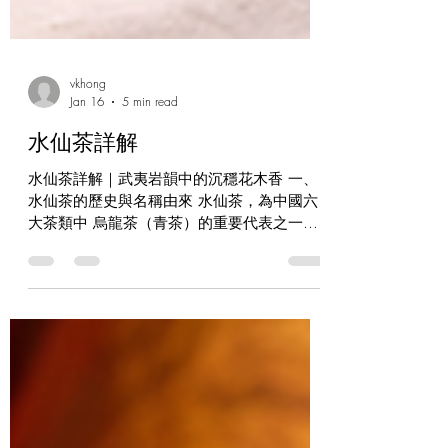
vkhong
Jan 16
5 min read
水仙茶詳解
水仙茶詳解｜武夷岩韻中的沉穩花木香 一、
水仙茶的歷史與名稱由來 水仙茶，為中國六
大茶類中 烏龍茶（青茶）的重要代表之一，
尤以武夷岩茶·水仙 最負盛名。其名稱「水
仙」，並非源於花卉香精或外加香氣，而是古
人以花名比擬其 幽雅、沉穩而不浮誇的天然
香型 ，屬於傳統文人審美下的命名方式。 關
於水仙的起源，普遍認為可追溯至 清代中後