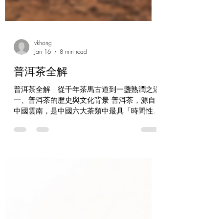
vkhong
Jan 16
8 min read
普洱茶全解
普洱茶全解｜從千年茶馬古道到一盞熟潤之湯
一、普洱茶的歷史與文化背景 普洱茶，源自
中國雲南，是中國六大茶類中最具「時間性」
的一種茶。其名來自古代「普洱府」，在明清
時期即已成為重要的茶葉集散地。由於地處雲
南高原，交通不便，茶葉需經長途運輸至藏
區、四川、廣西，甚至經「茶馬古道」遠銷西
藏與南亞各地。 也正因長途運輸與自然存
放，茶葉在途中與倉儲期間持續發生後發酵轉
化，逐漸形成普洱茶獨特的風味體系。可以