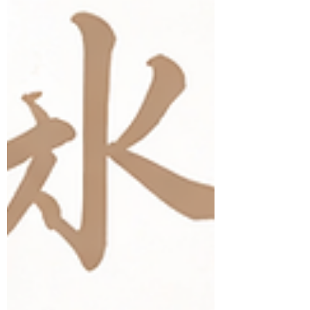
說，普洱茶並非一蹴而就，而是時間、環境與
人為工藝共同完成的作品。 二、產地與常見
製作地 普洱茶的核心產區位於雲南省，尤以
以下地區最具代表性： 西雙版納 ：古樹茶資
源豐富，茶氣強勁，回甘深長 普洱市（原思
茅） ：歷史與製茶體系完整，風味平衡 臨滄
：茶湯厚實，苦底明顯但轉化快 普洱茶所使
用的茶樹，主要為 雲南大葉種曬青毛茶 。大
葉種內含物質豐富，特別適合長期轉化與後發
酵，這也是其他茶區難以複製普洱茶特質的關
鍵原因。 三、普洱茶的製作流程（總覽） 普
洱茶的製作，始於「曬青毛茶」，之後依製作
方向不同，分為 生茶 與 熟茶 兩大類。 基本
前段流程（共通） 採摘新鮮大