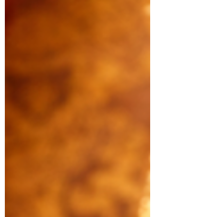
期（約18–19世紀） 。福建武夷山一帶茶
農，從當地大葉茶樹群體中，選育出葉片厚
實、內質豐富、適合中重度焙火的品系，逐漸
形成今日所稱之「水仙品種」。由於其適製性
高、產量相對穩定，水仙也成為武夷岩茶中歷
史最悠久、栽培面積最廣的品類之一。 二、
產地與主要製作區域 核心產區 福建省武夷山
風景區內岩區（正岩） 半岩、洲茶區亦有生
產，但風味層次明顯不同 環境特色 丹霞地
貌，岩縫土壤富含礦物質 終年雲霧繚繞，日
夜溫差大 排水良好、根系深扎岩隙 此類環境
造就水仙茶特有的 岩骨花香 ：不是高揚的花
香，而是沉穩、內斂、持久的香氣表現。
三、水仙茶的製作工序（詳述） 水仙茶屬於
中至重度氧化、焙火型烏龍茶 ，製作過程極
為講究： 採摘 以成熟度較高的一