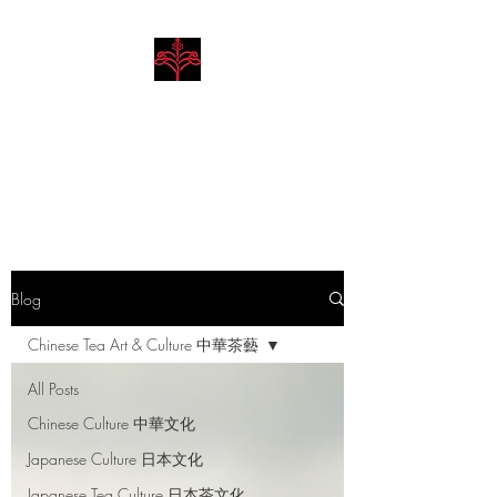
Hibiscus Academy
Language. Arts. Culture.
Philosophy
Blog
Chinese Tea Art & Culture 中華茶藝
All Posts
Chinese Culture 中華文化
Japanese Culture 日本文化
Japanese Tea Culture 日本茶文化